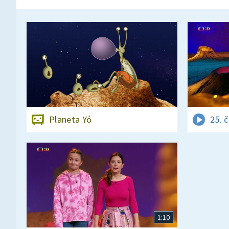
Planeta Yó
25. 
1:10