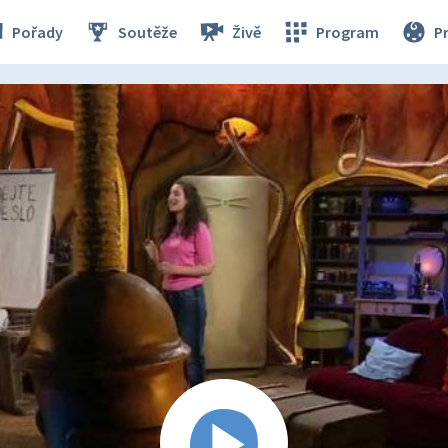
Pořady
Soutěže
Živě
Program
P