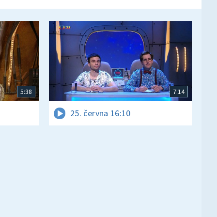
5:38
7:14
25. června 16:10