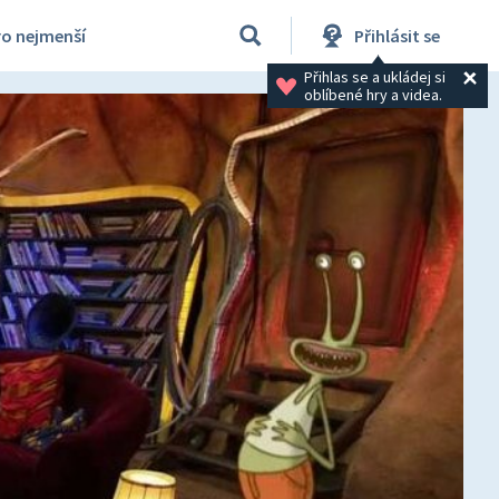
ro nejmenší
Přihlásit se
Přihlas se a ukládej si 
oblíbené hry a videa.