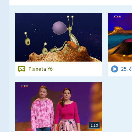
Planeta Yó
25. 
1:10