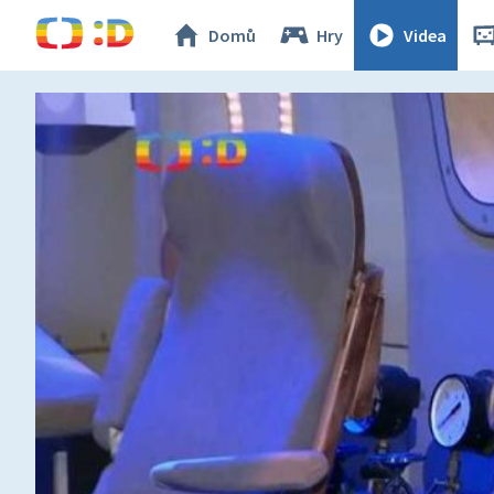
Domů
Hry
Videa