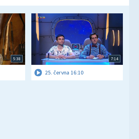
5:38
7:14
25. června 16:10