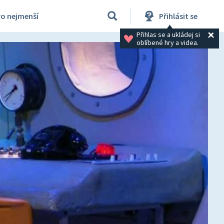
ro nejmenší
Přihlásit se
Přihlas se a ukládej si 
oblíbené hry a videa.