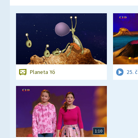
Planeta Yó
25. 
1:10