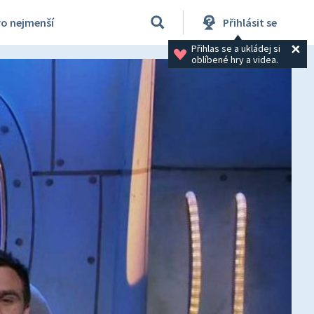
ro nejmenší
Přihlásit se
Přihlas se a ukládej si 
oblíbené hry a videa.