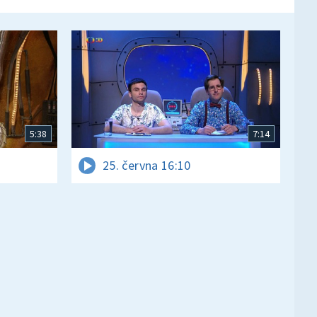
5:38
7:14
25. června 16:10