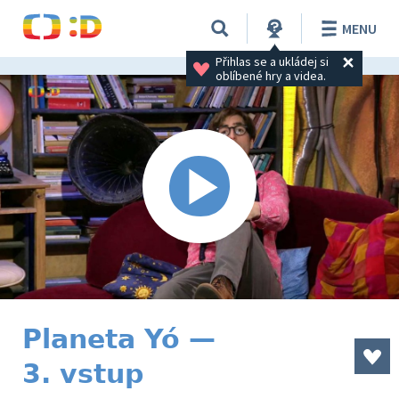
MENU
Přihlas se a ukládej si 
oblíbené hry a videa.
Planeta Yó —
3. vstup