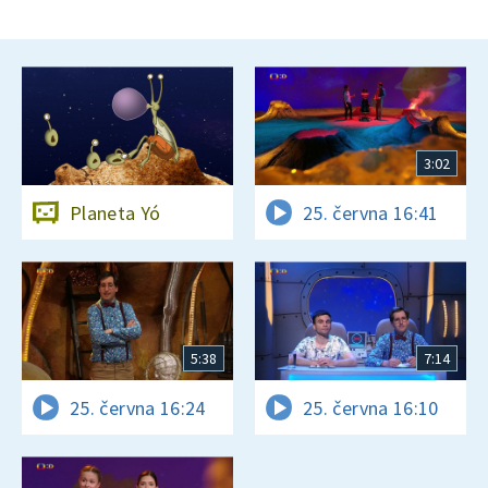
3:02
Planeta Yó
25. června 16:41
5:38
7:14
25. června 16:24
25. června 16:10