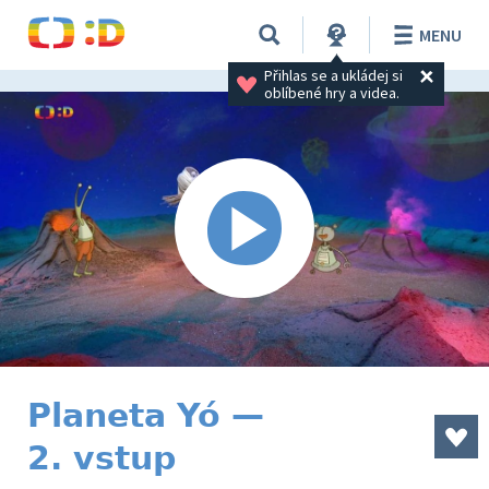
MENU
Přihlas se a ukládej si 
oblíbené hry a videa.
Planeta Yó —
2. vstup