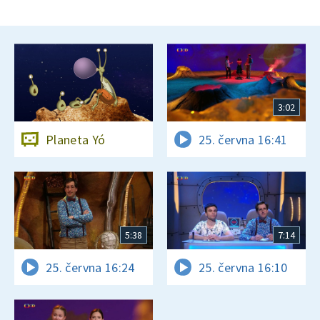
3:02
Planeta Yó
25. června 16:41
5:38
7:14
25. června 16:24
25. června 16:10