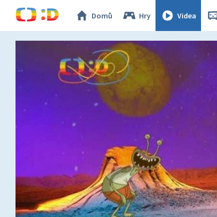
Domů
Hry
Videa