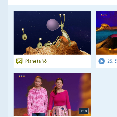
Planeta Yó
25. 
1:10