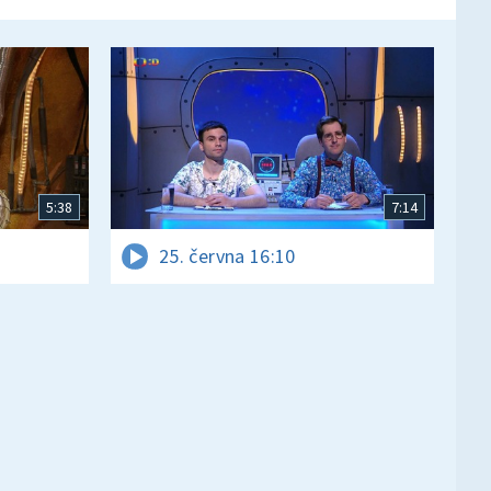
5:38
7:14
25. června 16:10