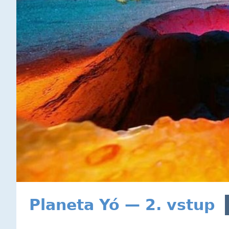
Planeta Yó — 2. vstup