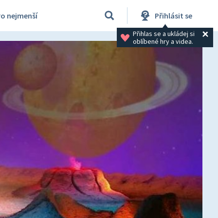
ro nejmenší
Přihlásit se
Přihlas se a ukládej si 
oblíbené hry a videa.