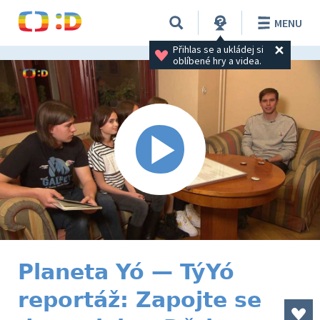
MENU
Přihlas se a ukládej si 
oblíbené hry a videa.
Planeta Yó — TýYó
reportáž: Zapojte se