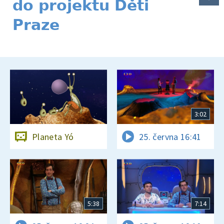
do projektu Děti
Praze
3:02
Planeta Yó
25. června 16:41
5:38
7:14