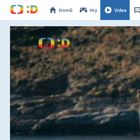
Domů
Hry
Videa