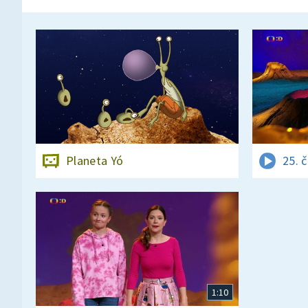
Planeta Yó
25. 
1:10