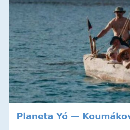
Planeta Yó — Koumákov