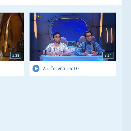
5:38
7:14
25. června 16:10