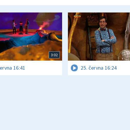
3:02
června 16:41
25. června 16:24