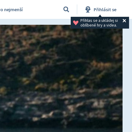
ro nejmenší
Přihlásit se
Přihlas se a ukládej si 
oblíbené hry a videa.