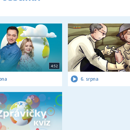
4:52
rpna
6. srpna