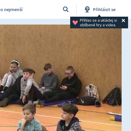
ro nejmenší
Přihlásit se
Přihlas se a ukládej si 
oblíbené hry a videa.