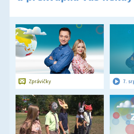
Zprávičky
7. s