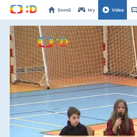
Domů
Hry
Videa