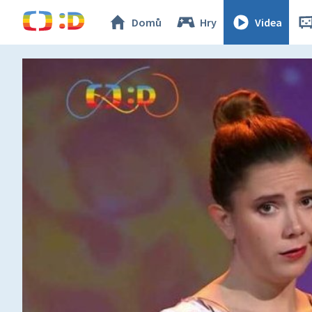
Domů
Hry
Videa