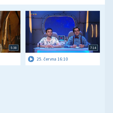
5:38
7:14
25. června 16:10