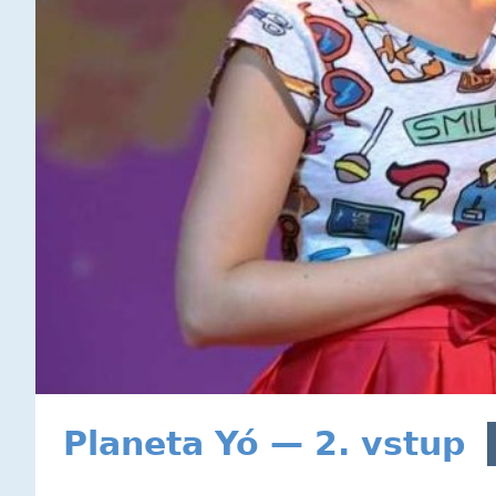
Planeta Yó — 2. vstup