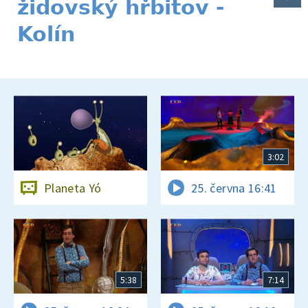
židovský hřbitov -
Kolín
3:02
Planeta Yó
25. června 16:41
5:38
7:14