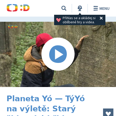
MENU
Přihlas se a ukládej si 
oblíbené hry a videa.
Planeta Yó — TýYó
na výletě: Starý