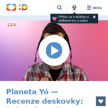
MENU
Přihlas se a ukládej si 
oblíbené hry a videa.
Planeta Yó —
Recenze deskovky: