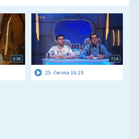
5:38
7:14
25. června 16:10