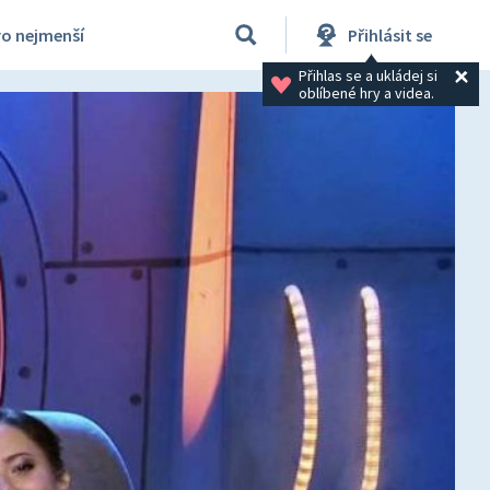
ro nejmenší
Přihlásit se
Přihlas se a ukládej si 
oblíbené hry a videa.