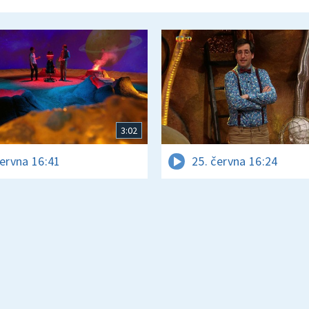
3:02
června 16:41
25. června 16:24