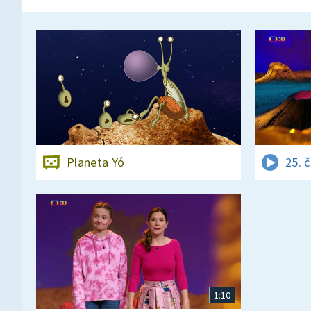
Planeta Yó
25. 
1:10