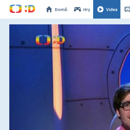
Domů
Hry
Videa