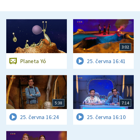
3:02
Planeta Yó
25. června 16:41
5:38
7:14
25. června 16:24
25. června 16:10