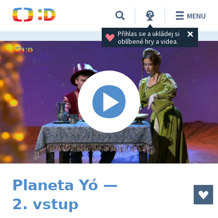
MENU
Přihlas se a ukládej si 
oblíbené hry a videa.
Planeta Yó —
2. vstup