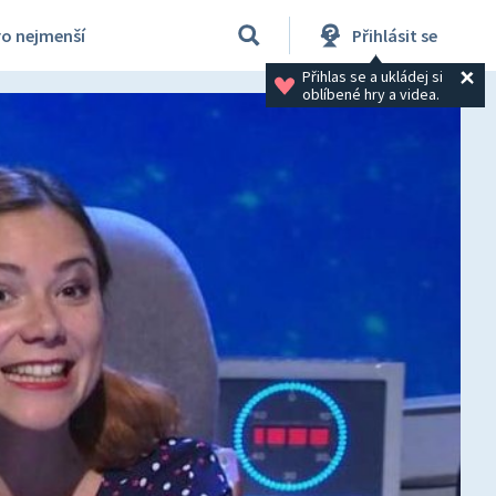
ro nejmenší
Přihlásit se
Přihlas se a ukládej si 
oblíbené hry a videa.