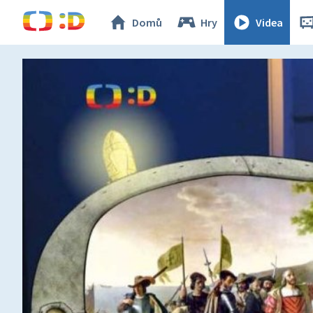
Domů
Hry
Videa