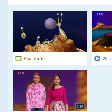
Planeta Yó
25. 
1:10