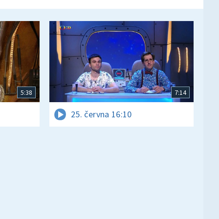
5:38
7:14
25. června 16:10