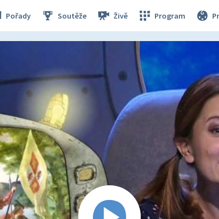
Pořady
Soutěže
Živě
Program
P