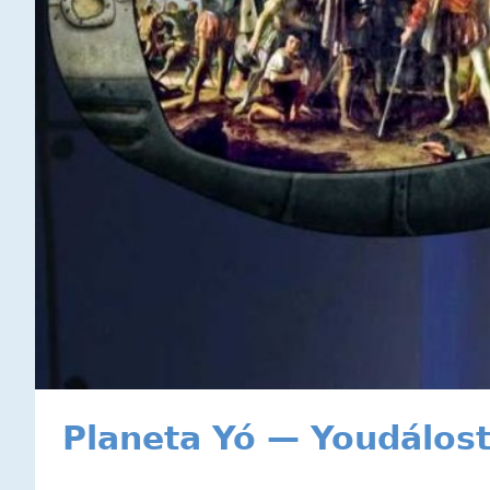
Planeta Yó — Youdálost