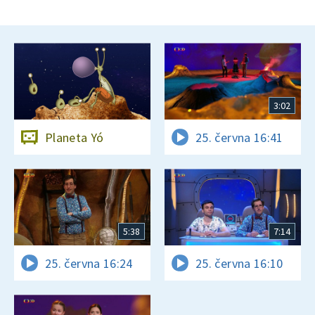
3:02
Planeta Yó
25. června 16:41
5:38
7:14
25. června 16:24
25. června 16:10