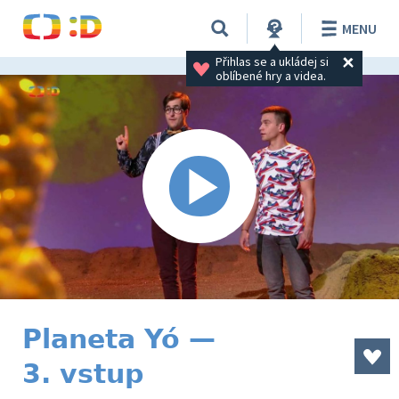
MENU
Přihlas se a ukládej si 
oblíbené hry a videa.
Planeta Yó —
3. vstup