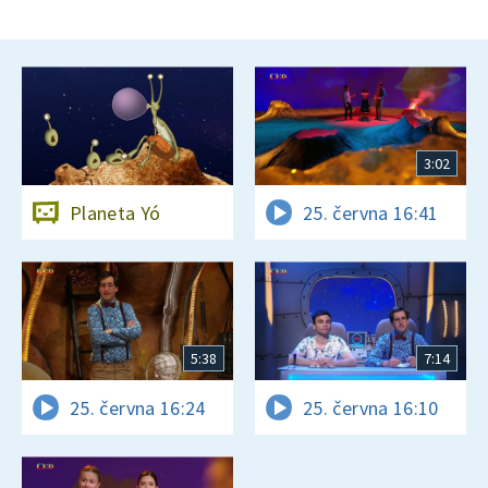
3:02
Planeta Yó
25. června 16:41
5:38
7:14
25. června 16:24
25. června 16:10