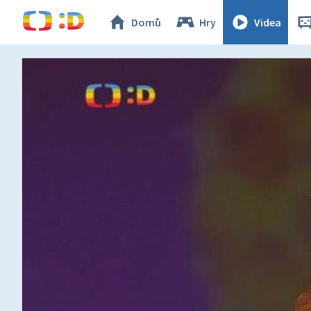
Domů
Hry
Videa