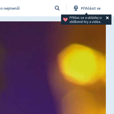
ro nejmenší
Přihlásit se
Přihlas se a ukládej si 
oblíbené hry a videa.