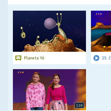
Planeta Yó
25. 
1:10