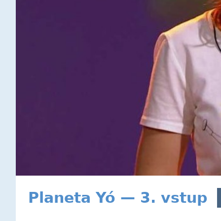
Planeta Yó — 3. vstup