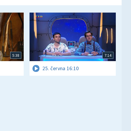
5:38
7:14
25. června 16:10