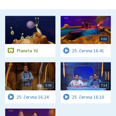
3:02
Planeta Yó
25. června 16:41
5:38
7:14
25. června 16:24
25. června 16:10