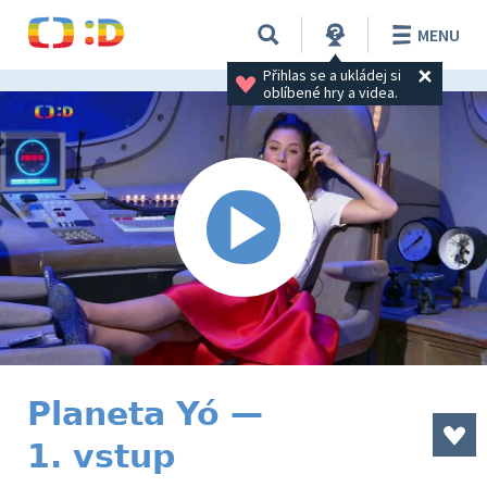
MENU
Přihlas se a ukládej si 
oblíbené hry a videa.
Planeta Yó —
1. vstup