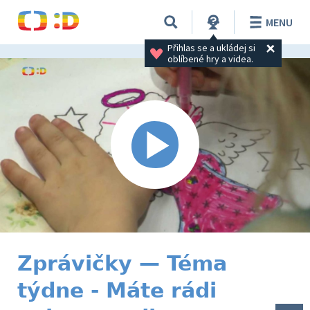
MENU
Přihlas se a ukládej si 
oblíbené hry a videa.
Zprávičky — Téma
týdne - Máte rádi