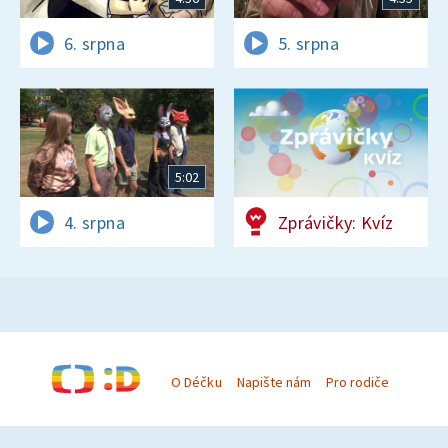
6. srpna
5. srpna
5:02
4. srpna
Zprávičky: Kvíz
O Déčku
Napište nám
Pro rodiče
© Česká televize 1996–2026
O cookies na Déčku