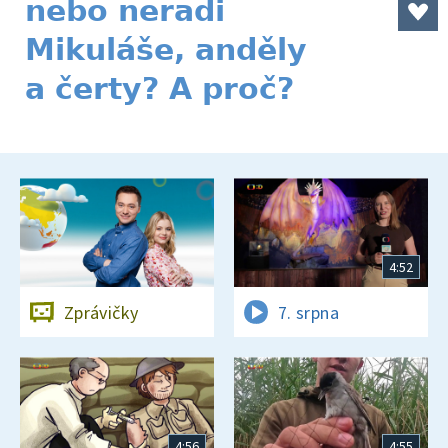
nebo neradi
Mikuláše, anděly
a čerty? A proč?
4:52
Zprávičky
7. srpna
4:56
4:55