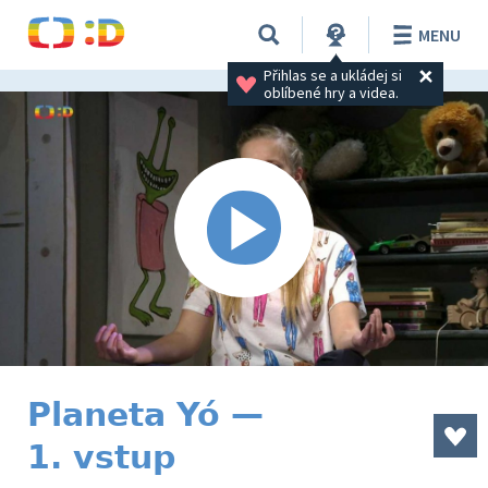
MENU
Přihlas se a ukládej si 
oblíbené hry a videa.
Planeta Yó —
1. vstup