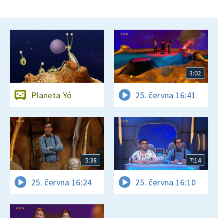
3:02
Planeta Yó
25. června 16:41
5:38
7:14
25. června 16:24
25. června 16:10