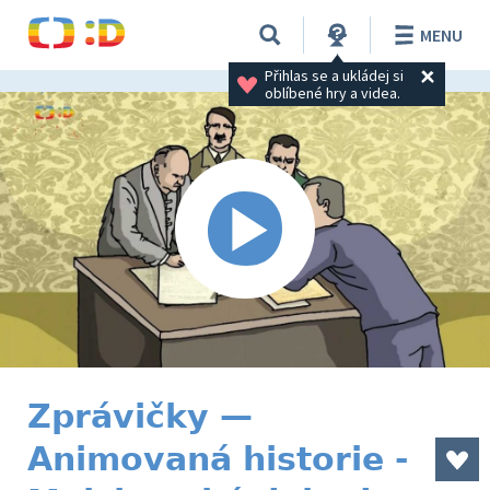
MENU
Přihlas se a ukládej si 
oblíbené hry a videa.
Zprávičky —
Animovaná historie -