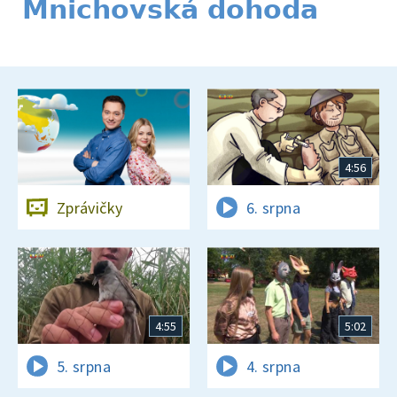
Mnichovská dohoda
4:56
Zprávičky
6. srpna
4:55
5:02
5. srpna
4. srpna