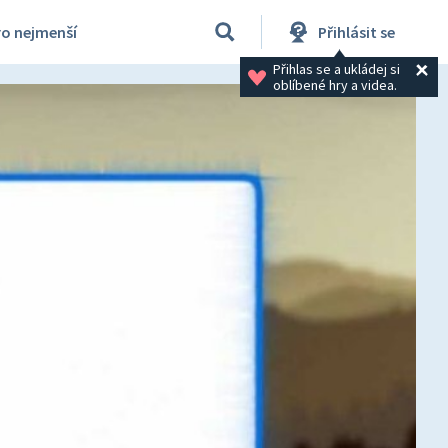
ro nejmenší
Přihlásit se
Přihlas se a ukládej si 
oblíbené hry a videa.