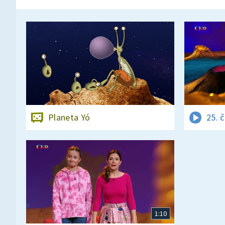
Planeta Yó
25. 
1:10