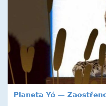
Planeta Yó — Zaostřeno