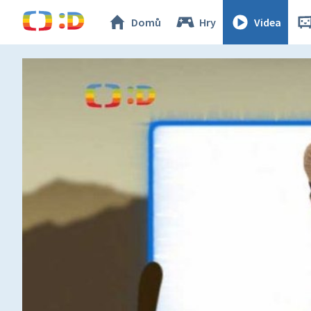
Domů
Hry
Videa