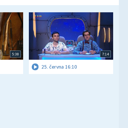
5:38
7:14
25. června 16:10