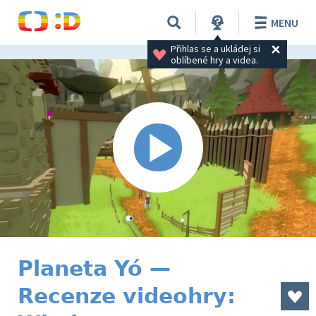
MENU
Přihlas se a ukládej si 
oblíbené hry a videa.
Planeta Yó —
Recenze videohry: