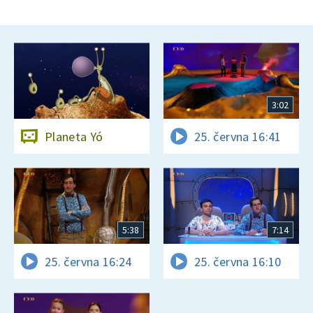
3:02
Planeta Yó
25. června 16:41
5:38
7:14
25. června 16:24
25. června 16:10