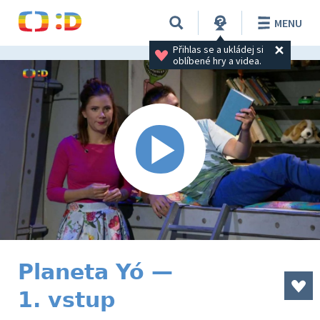
MENU
Přihlas se a ukládej si 
oblíbené hry a videa.
Planeta Yó —
1. vstup