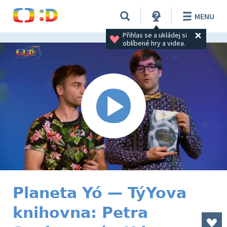
MENU
Přihlas se a ukládej si 
oblíbené hry a videa.
Planeta Yó — TýYova
knihovna: Petra