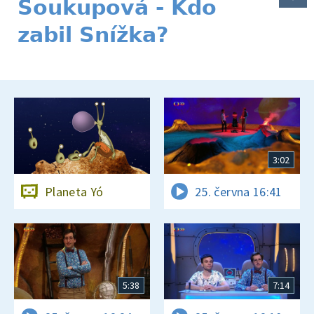
Soukupová - Kdo
zabil Snížka?
3:02
Planeta Yó
25. června 16:41
5:38
7:14