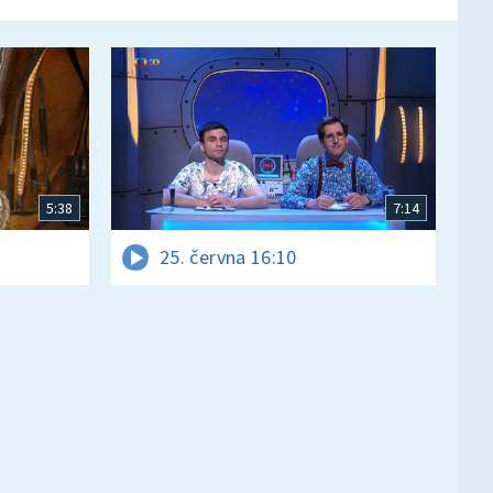
5:38
7:14
25. června 16:10