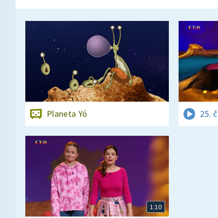
Planeta Yó
25. 
1:10