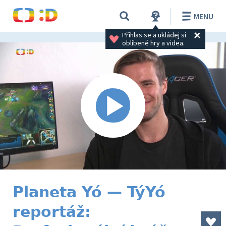
MENU
Přihlas se a ukládej si 
oblíbené hry a videa.
Planeta Yó — TýYó
reportáž: