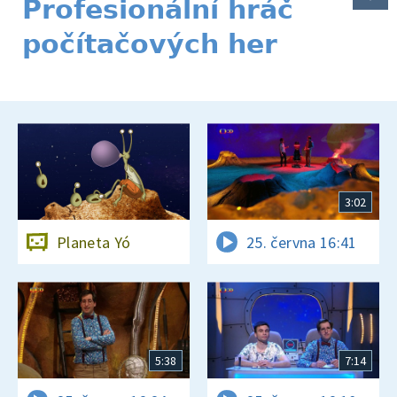
Profesionální hráč
počítačových her
3:02
Planeta Yó
25. června 16:41
5:38
7:14