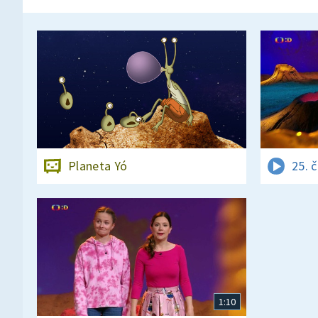
Planeta Yó
25. 
1:10