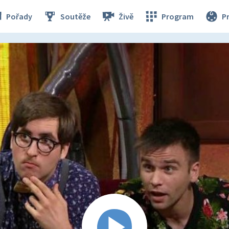
Pořady
Soutěže
Živě
Program
P