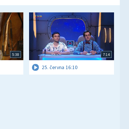
5:38
7:14
25. června 16:10