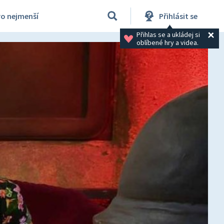
ro nejmenší
Přihlásit se
Přihlas se a ukládej si 
oblíbené hry a videa.