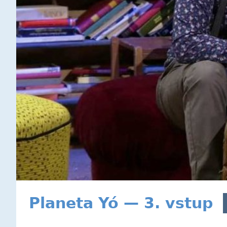
Planeta Yó — 3. vstup