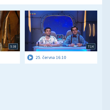
5:38
7:14
25. června 16:10