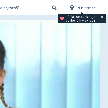
ro nejmenší
Přihlásit se
Přihlas se a ukládej si 
oblíbené hry a videa.