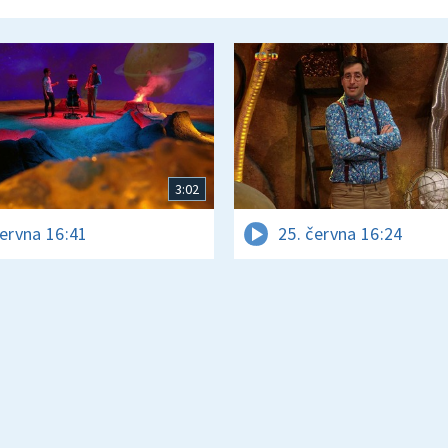
3:02
června 16:41
25. června 16:24