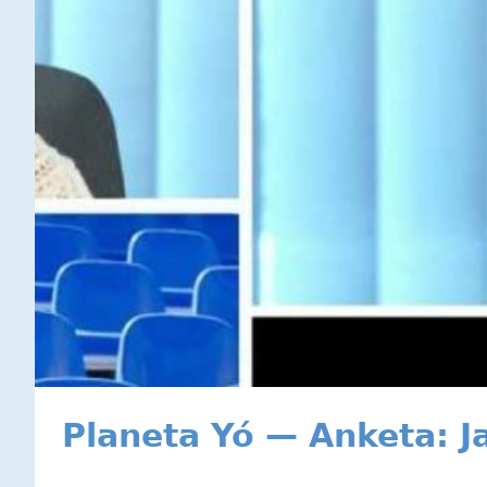
Planeta Yó — Anketa: J