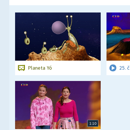
Planeta Yó
25. 
1:10