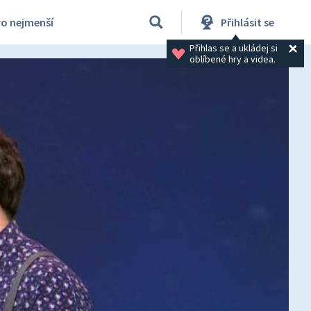
ro nejmenší
Přihlásit se
Přihlas se a ukládej si 
oblíbené hry a videa.