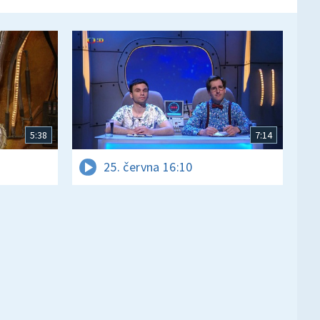
5:38
7:14
25. června 16:10