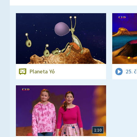
Planeta Yó
25. 
1:10