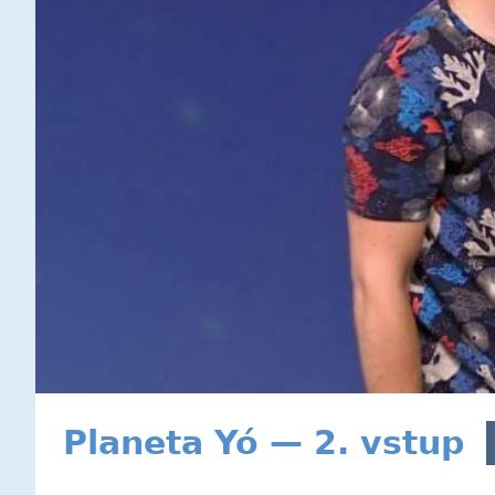
Planeta Yó — 2. vstup