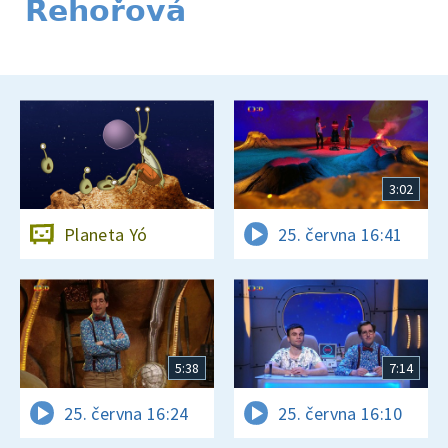
Řehořová
3:02
Planeta Yó
25. června 16:41
5:38
7:14
25. června 16:24
25. června 16:10