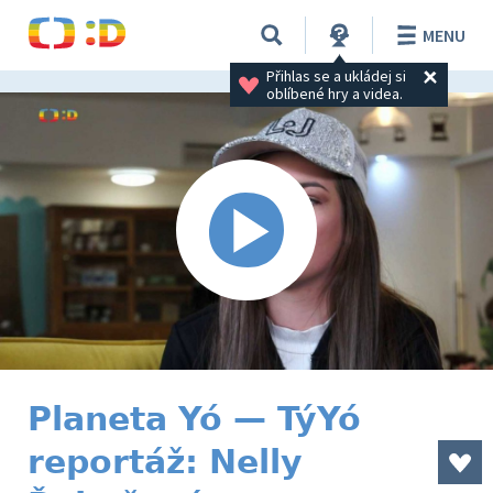
MENU
Přihlas se a ukládej si 
oblíbené hry a videa.
Planeta Yó — TýYó
reportáž: Nelly