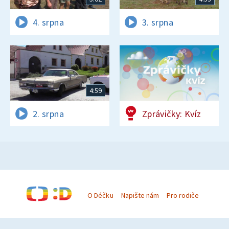
4. srpna
3. srpna
4:59
2. srpna
Zprávičky: Kvíz
O Déčku
Napište nám
Pro rodiče
© Česká televize 1996–2026
O cookies na Déčku