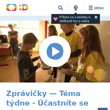
MENU
Přihlas se a ukládej si 
oblíbené hry a videa.
Zprávičky — Téma
týdne - Účastníte se