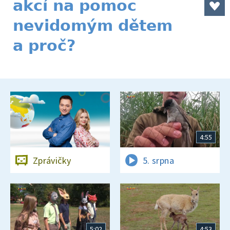
akcí na pomoc
nevidomým dětem
a proč?
4:55
Zprávičky
5. srpna
5:02
4:53