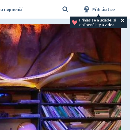
ro nejmenší
Přihlásit se
Přihlas se a ukládej si 
oblíbené hry a videa.