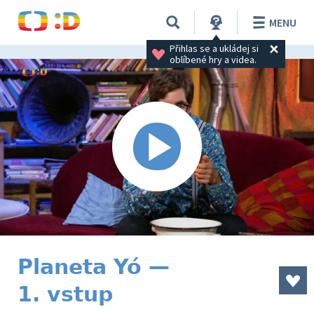
MENU
Přihlas se a ukládej si 
oblíbené hry a videa.
Planeta Yó —
1. vstup