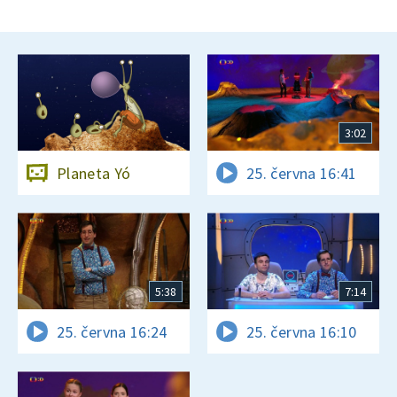
3:02
Planeta Yó
25. června 16:41
5:38
7:14
25. června 16:24
25. června 16:10