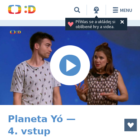
MENU
Přihlas se a ukládej si 
oblíbené hry a videa.
Planeta Yó —
4. vstup