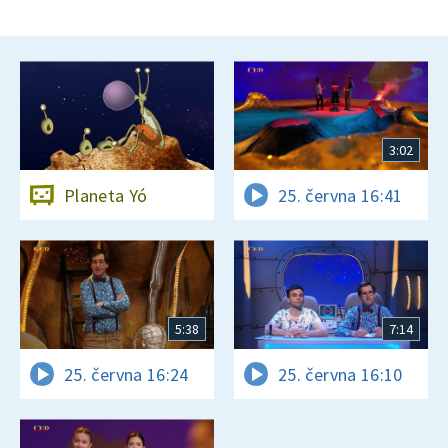
3:02
Planeta Yó
25. června 16:41
5:38
7:14
25. června 16:24
25. června 16:10