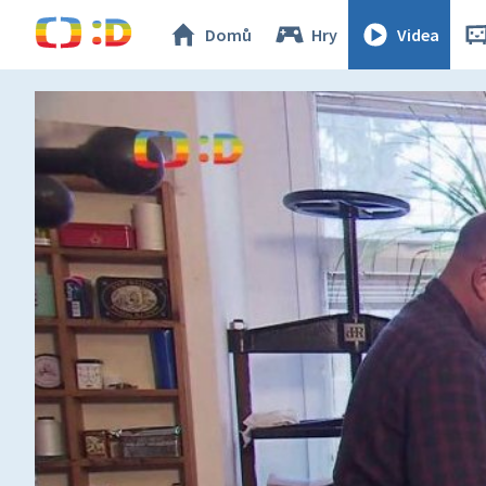
Domů
Hry
Videa