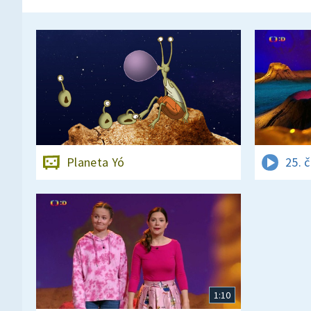
Planeta Yó
25. 
1:10