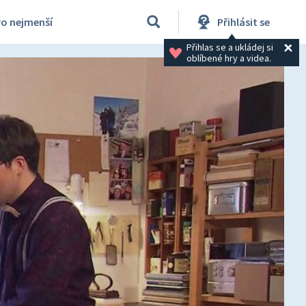
ro nejmenší
Přihlásit se
Přihlas se a ukládej si 
oblíbené hry a videa.