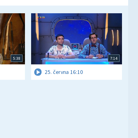
5:38
7:14
25. června 16:10