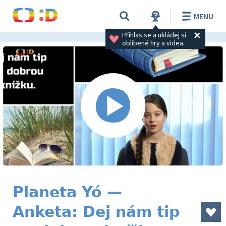
MENU
Přihlas se a ukládej si 
oblíbené hry a videa.
Planeta Yó —
Anketa: Dej nám tip