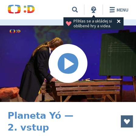
MENU
Přihlas se a ukládej si 
oblíbené hry a videa.
Planeta Yó —
2. vstup