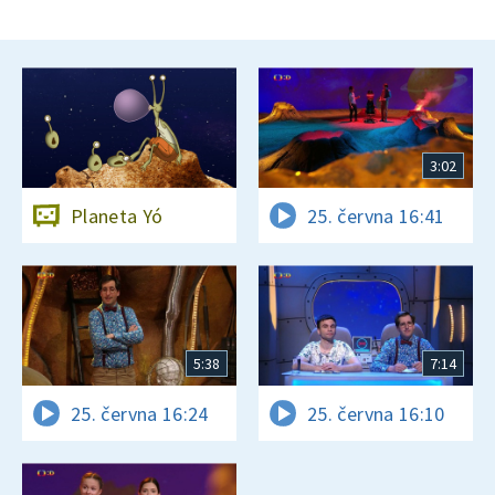
3:02
Planeta Yó
25. června 16:41
5:38
7:14
25. června 16:24
25. června 16:10