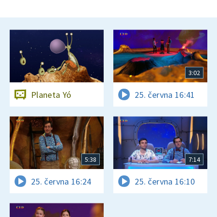
3:02
Planeta Yó
25. června 16:41
5:38
7:14
25. června 16:24
25. června 16:10