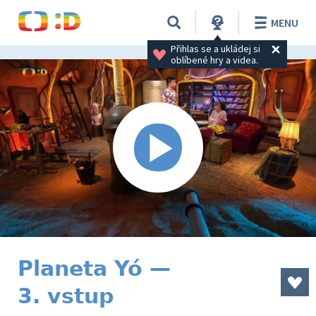
MENU
Přihlas se a ukládej si 
oblíbené hry a videa.
Planeta Yó —
3. vstup