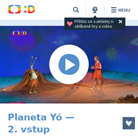
MENU
Přihlas se a ukládej si 
oblíbené hry a videa.
Planeta Yó —
2. vstup