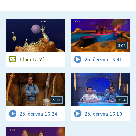
3:02
Planeta Yó
25. června 16:41
5:38
7:14
25. června 16:24
25. června 16:10