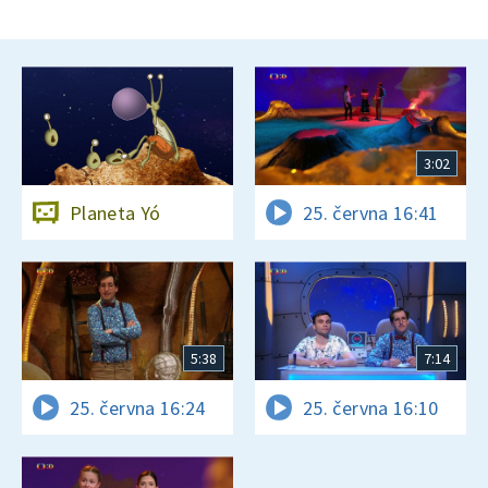
3:02
Planeta Yó
25. června 16:41
5:38
7:14
25. června 16:24
25. června 16:10