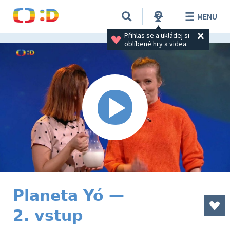
MENU
Přihlas se a ukládej si 
oblíbené hry a videa.
Planeta Yó —
2. vstup