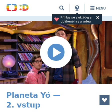
MENU
Přihlas se a ukládej si 
oblíbené hry a videa.
Planeta Yó —
2. vstup