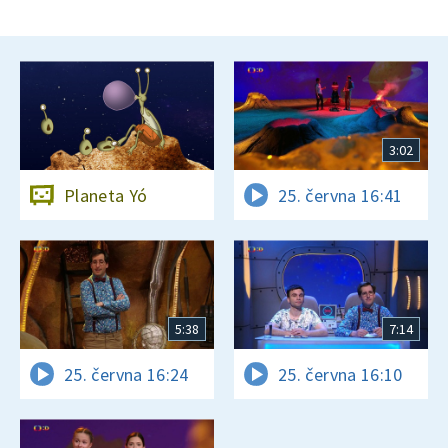
3:02
Planeta Yó
25. června 16:41
5:38
7:14
25. června 16:24
25. června 16:10