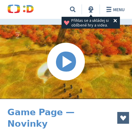
MENU
Přihlas se a ukládej si 
oblíbené hry a videa.
Game Page —
Novinky