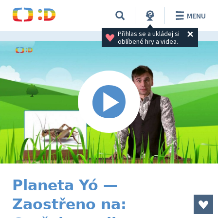
MENU
Přihlas se a ukládej si 
oblíbené hry a videa.
Planeta Yó —
Zaostřeno na: