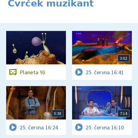
Cvrček muzikant
3:02
Planeta Yó
25. června 16:41
5:38
7:14
25. června 16:24
25. června 16:10