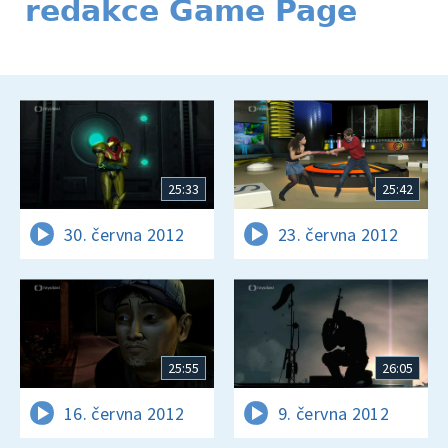
redakce Game Page
25:33
25:42
30. června 2012
23. června 2012
25:55
26:05
16. června 2012
9. června 2012