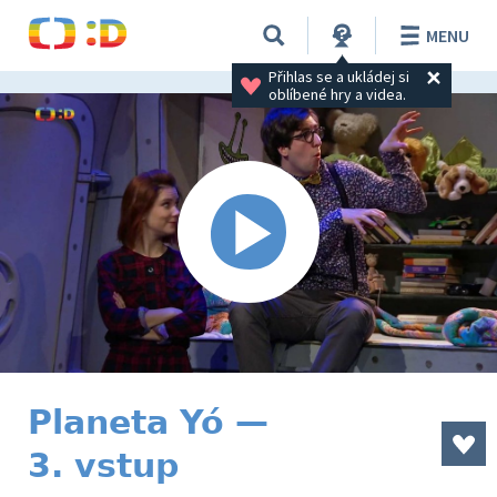
MENU
Přihlas se a ukládej si 
oblíbené hry a videa.
Planeta Yó —
3. vstup