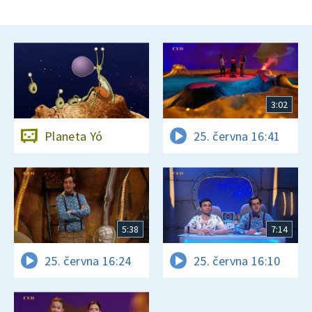
3:02
Planeta Yó
25. června 16:41
5:38
7:14
25. června 16:24
25. června 16:10