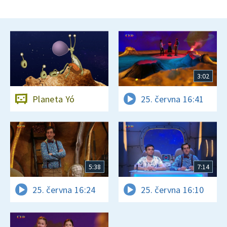
3:02
Planeta Yó
25. června 16:41
5:38
7:14
25. června 16:24
25. června 16:10