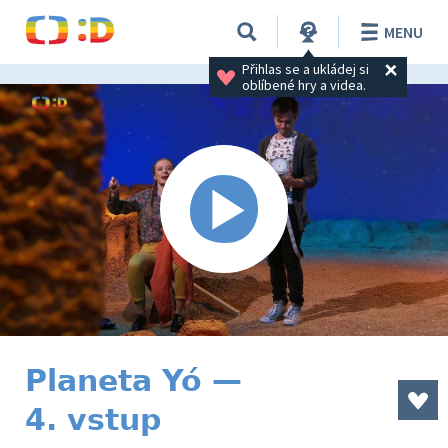
MENU
Přihlas se a ukládej si 
oblíbené hry a videa.
Planeta Yó —
4. vstup