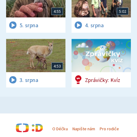
4:55
5:02
5. srpna
4. srpna
4:53
3. srpna
Zprávičky: Kvíz
O Déčku
Napište nám
Pro rodiče