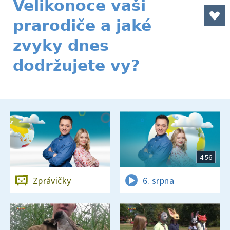
Velikonoce vaši
prarodiče a jaké
zvyky dnes
dodržujete vy?
4:56
Zprávičky
6. srpna