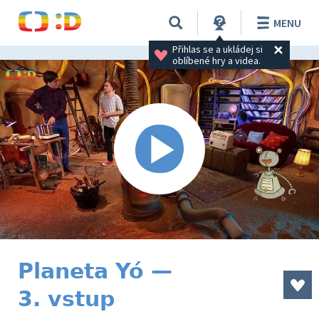
MENU
Přihlas se a ukládej si 
oblíbené hry a videa.
Planeta Yó —
3. vstup