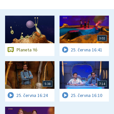
3:02
Planeta Yó
25. června 16:41
5:38
7:14
25. června 16:24
25. června 16:10